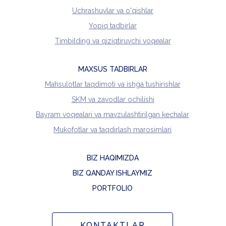
Uchrashuvlar va o'qishlar
Yopiq tadbirlar
Timbilding va qiziqtiruvchi voqealar
MAXSUS TADBIRLAR
Mahsulotlar taqdimoti va ishga tushirishlar
SKM va zavodlar ochilishi
Bayram voqealari va mavzulashtirilgan kechalar
Mukofotlar va taqdirlash marosimlari
BIZ HAQIMIZDA
BIZ QANDAY ISHLAYMIZ
PORTFOLIO
KONTAKTLAR