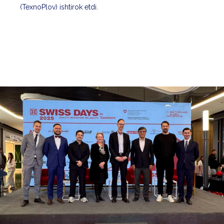
(TexnoPlov) ishtirok etdi.