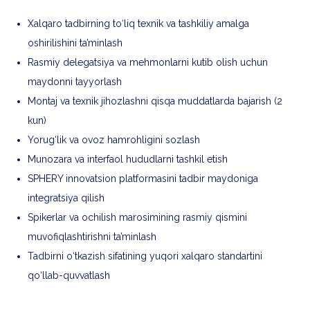
Xalqaro tadbirning to‘liq texnik va tashkiliy amalga
oshirilishini ta’minlash
Rasmiy delegatsiya va mehmonlarni kutib olish uchun
maydonni tayyorlash
Montaj va texnik jihozlashni qisqa muddatlarda bajarish (2
kun)
Yorug‘lik va ovoz hamrohligini sozlash
Munozara va interfaol hududlarni tashkil etish
SPHERY innovatsion platformasini tadbir maydoniga
integratsiya qilish
Spikerlar va ochilish marosimining rasmiy qismini
muvofiqlashtirishni ta’minlash
Tadbirni o‘tkazish sifatining yuqori xalqaro standartini
qo‘llab-quvvatlash