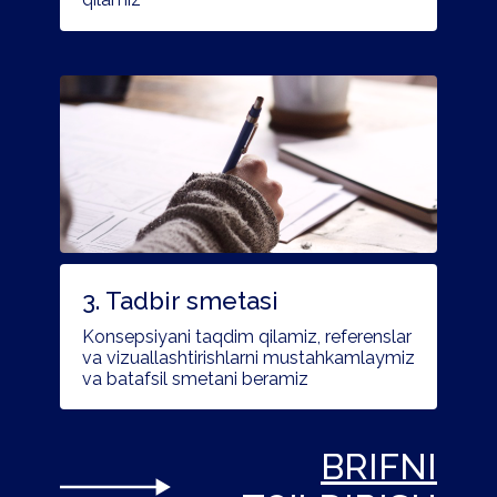
3. Tadbir smetasi
Konsepsiyani taqdim qilamiz, referenslar
va vizuallashtirishlarni mustahkamlaymiz
va batafsil smetani beramiz
BRIFNI