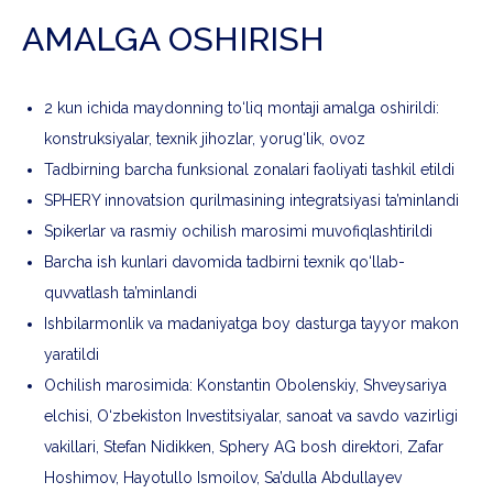
AMALGA OSHIRISH
2 kun ichida maydonning to‘liq montaji amalga oshirildi:
konstruksiyalar, texnik jihozlar, yorug‘lik, ovoz
Tadbirning barcha funksional zonalari faoliyati tashkil etildi
SPHERY innovatsion qurilmasining integratsiyasi ta’minlandi
Spikerlar va rasmiy ochilish marosimi muvofiqlashtirildi
Barcha ish kunlari davomida tadbirni texnik qo‘llab-
quvvatlash ta’minlandi
Ishbilarmonlik va madaniyatga boy dasturga tayyor makon
yaratildi
Ochilish marosimida: Konstantin Obolenskiy, Shveysariya
elchisi, O‘zbekiston Investitsiyalar, sanoat va savdo vazirligi
vakillari, Stefan Nidikken, Sphery AG bosh direktori, Zafar
Hoshimov, Hayotullo Ismoilov, Sa’dulla Abdullayev