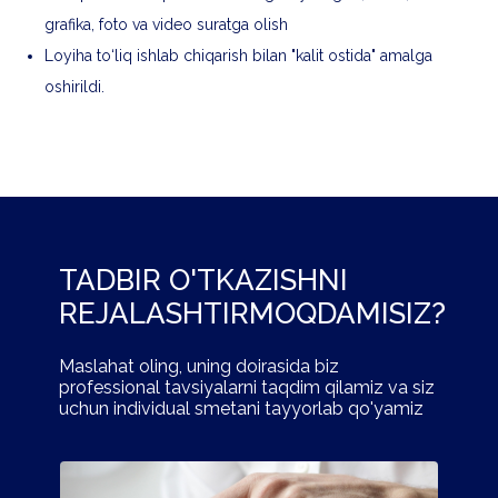
grafika, foto va video suratga olish
Loyiha to‘liq ishlab chiqarish bilan "kalit ostida" amalga
oshirildi.
TADBIR O'TKAZISHNI
REJALASHTIRMOQDAMISIZ?
Maslahat oling, uning doirasida biz
professional tavsiyalarni taqdim qilamiz va siz
uchun individual smetani tayyorlab qo'yamiz