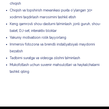
chiqish
Chiqish va topshirish mexanikasi puxta o‘ylangan 30+
xodimni taqdirlash marosimini tashkil etish
Keng qamrovli shou-dasturni ta’minlash: jonli guruh, shou-
balet, DJ-set, interaktiv bloklar
Yakuniy motivatsion rolik tayyorlang
Immersiv fotozona va brendli installyatsiyali maydonni
bezatish
Tadbirni suratga va videoga olishni ta’minlash
Mukofotlash uchun suvenir mahsulotlari va haykalchalarni
tashkil qiling