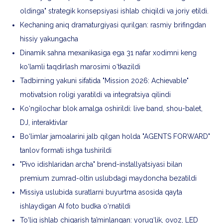
oldinga" strategik konsepsiyasi ishlab chiqildi va joriy etildi.
Kechaning aniq dramaturgiyasi qurilgan: rasmiy brifingdan
hissiy yakungacha
Dinamik sahna mexanikasiga ega 31 nafar xodimni keng
ko‘lamli taqdirlash marosimi o‘tkazildi
Tadbirning yakuni sifatida "Mission 2026: Achievable"
motivatsion roligi yaratildi va integratsiya qilindi
Ko‘ngilochar blok amalga oshirildi: live band, shou-balet,
DJ, interaktivlar
Bo‘limlar jamoalarini jalb qilgan holda "AGENTS FORWARD"
tanlov formati ishga tushirildi
"Pivo idishlaridan archa" brend-installyatsiyasi bilan
premium zumrad-oltin uslubdagi maydoncha bezatildi
Missiya uslubida suratlarni buyurtma asosida qayta
ishlaydigan AI foto budka o‘rnatildi
To‘liq ishlab chiqarish ta’minlangan: yorug‘lik, ovoz, LED