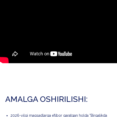
AMALGA OSHIRILISHI:
2026-yilgi maqsadlarga e’tibor qaratgan holda "Birgalikda