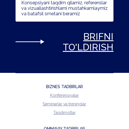
Konsepsiyani taqdim qilamiz, referenslar
va vizuallashtirishlarni mustahkamlaymiz
va batafsil smetani beramiz
BRIFNI
TO'LDIRISH
BIZNES TADBIRLAR
Konferensiyalar
Seminarlar va treninglar
Taqdimotlar
OMMAVIY TADBIRLAR